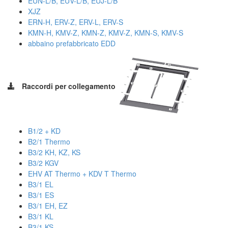
EUN-L/B, EUV-L/B, EUJ-L/B
XJZ
ERN-H, ERV-Z, ERV-L, ERV-S
KMN-H, KMV-Z, KMN-Z, KMV-Z, KMN-S, KMV-S
abbaino prefabbricato EDD
Raccordi per collegamento
B1/2 + KD
B2/1 Thermo
B3/2 KH, KZ, KS
B3/2 KGV
EHV AT Thermo + KDV T Thermo
B3/1 EL
B3/1 ES
B3/1 EH, EZ
B3/1 KL
B3/1 KS