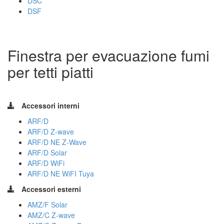
DSC
DSF
Finestra per evacuazione fumi
per tetti piatti
Accessori interni
ARF/D
ARF/D Z-wave
ARF/D NE Z-Wave
ARF/D Solar
ARF/D WiFi
ARF/D NE WiFI Tuya
Accessori esterni
AMZ/F Solar
AMZ/C Z-wave