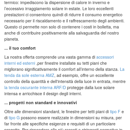
termico: impediscono la dispersione di calore in inverno e
l’eccessivo irraggiamento solare in estate. Le loro eccellenti
prestazioni ci consentono quindi di ridurre il consumo energetico
necessario per il riscaldamento e il raffrescamento degli ambienti.
Questo ci permette non solo di contenere i costi in bolletta, ma
anche di contribuire positivamente alla salvaguardia del nostro
pianeta.
... il tuo comfort
La nostra offerta comprende una vasta gamma di
accessori
interni ed esterni
,per finestre installate su tetti piani che
migliorano significativamente il comfort all’interno della stanza.
La
tenda da sole esterna AMZ
, ad esempio, offre un eccellente
controllo della quantità e dell'intensità della luce in entrata, mentre
la tenda oscurante interna ARF/D
protegge dalla luce solare
intensa e arricchisce il design degli interni.
... progetti non standard e innovativi
Oltre alle dimensioni standard, le finestre per tetti piani di
tipo F
e
di
tipo G
possono essere realizzate in dimensioni su misura, per
far fronte alle specifiche esigenze e requisiti di un particolare
progetto. Per rispondere alle più recenti e stringenti normative in