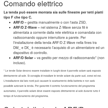
Comando elettrico
La tenda può essere montata sia sulle finestre per tetti piatti
tipo F che tipo C.
ARF/D –
gestita manualmente o con l'asta ZSD,
ARF/D Z-Wave –
nel sistema Z-Wave senza fili è
alimentata a corrente dalla rete elettrica e comandata con
radiocomando oppure interruttore a parete. Per
l'installazione della tenda ARF/D Z-Wave nella fines tra
DM_ e DX_ è necessario l’acquisto di un alimentatore ed un
dispositivo di controllo.
ARF/D Solar –
va gestito per mezzo di radiocomando* (non
incluso).
* Le tende Solar devono essere installate in luoghi dove il pannello solare sarà esposto
direttamente all sole. Si consiglia di installare le tende solare da parte sud, ovest ed est.
L'installazione dal lato nord può causare lo scaricamento della batteria e non sarà
possibile azionare la tenda. Per garantire il corretto funzionamento del programma
automatico, il pannello solare deve essere esposto direttamente al sole durante tutto il
tempo di funzionamento del programma.