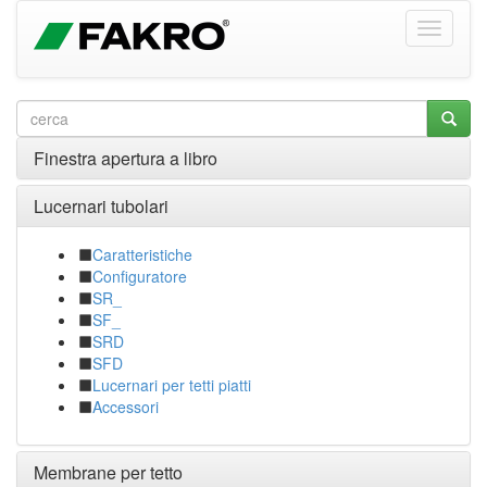
Finestra apertura a libro
Lucernari tubolari
Caratteristiche
Configuratore
SR_
SF_
SRD
SFD
Lucernari per tetti piatti
Accessori
Membrane per tetto