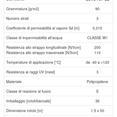
Grammatura [g/m2]
90
Numero strati
3
Coefficiente di permeabilità al vapore Sd [m]
0,015
Classe di impermeabilità all'acqua
CLASSE W1
Resistenza allo strappo longitudinale [N/5cm]
200
Resistenza allo strappo trasversale [N/5cm]
110
Temperature di applicazione [°C]
da -40 a +120
Resistenza ai raggi UV [mesi]
3
Materiale
Polipropilene
Classe di reazione al fuoco
E
Imballaggio [rotoli/bancale]
36
Dimensione rotolo [m]
1,5 x 50