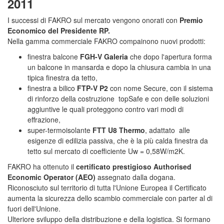
2011
I successi di FAKRO sul mercato vengono onorati con
Premio
Economico del Presidente RP.
Nella gamma commerciale FAKRO compainono nuovi prodotti:
finestra balcone
FGH-V Galeria
che dopo l'apertura forma
un balcone in mansarda e dopo la chiusura cambia in una
tipica finestra da tetto,
finestra a bilico
FTP-V P2
con nome Secure, con il sistema
di rinforzo della costruzione topSafe e con delle soluzioni
aggiuntive le quali proteggono contro vari modi di
effrazione,
super-termoisolante
FTT U8 Thermo
, adattato alle
esigenze di edilizia passiva, che è la più calda finestra da
tetto sul mercato di coefficiente Uw = 0,58W/m2K.
FAKRO ha ottenuto il
certificato prestigioso Authorised
Economic Operator (AEO)
assegnato dalla dogana.
Riconosciuto sul territorio di tutta l'Unione Europea il Certificato
aumenta la sicurezza dello scambio commerciale con parter al di
fuori dell'Unione.
Ulteriore sviluppo della distribuzione e della logistica. Si formano