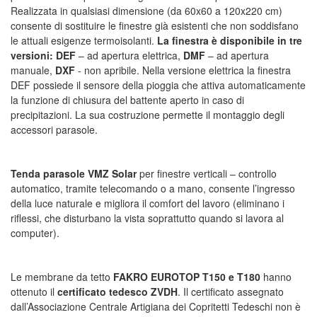
Realizzata in qualsiasi dimensione (da 60x60 a 120x220 cm)
consente di sostituire le finestre già esistenti che non soddisfano
le attuali esigenze termoisolanti.
La finestra è disponibile in tre
versioni: DEF
– ad apertura elettrica,
DMF
– ad apertura
manuale,
DXF
- non apribile. Nella versione elettrica la finestra
DEF possiede il sensore della pioggia che attiva automaticamente
la funzione di chiusura del battente aperto in caso di
precipitazioni. La sua costruzione permette il montaggio degli
accessori parasole.
Tenda parasole VMZ Solar
per finestre verticali – controllo
automatico, tramite telecomando o a mano, consente l’ingresso
della luce naturale e migliora il comfort del lavoro (eliminano i
riflessi, che disturbano la vista soprattutto quando si lavora al
computer).
Le membrane da tetto
FAKRO EUROTOP T150 e T180
hanno
ottenuto il
certificato tedesco ZVDH
. Il certificato assegnato
dall’Associazione Centrale Artigiana dei Copritetti Tedeschi non è