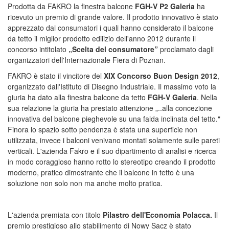
Prodotta da FAKRO la finestra balcone
FGH-V P2 Galeria
ha
ricevuto un premio di grande valore. Il prodotto innovativo è stato
apprezzato dai consumatori i quali hanno considerato il balcone
da tetto il miglior prodotto edilizio dell'anno 2012 durante il
concorso intitolato
„Scelta del consumatore”
proclamato dagli
organizzatori dell'Internazionale Fiera di Poznan.
FAKRO è stato il vincitore del
XIX Concorso Buon Design 2012
,
organizzato dall'Istituto di Disegno Industriale. Il massimo voto la
giuria ha dato alla finestra balcone da tetto
FGH-V Galeria
. Nella
sua relazione la giuria ha prestato attenzione „..alla concezione
innovativa del balcone pieghevole su una falda inclinata del tetto."
Finora lo spazio sotto pendenza è stata una superficie non
utilizzata, invece i balconi venivano montati solamente sulle pareti
verticali. L'azienda Fakro e il suo dipartimento di analisi e ricerca
in modo coraggioso hanno rotto lo stereotipo creando il prodotto
moderno, pratico dimostrante che il balcone in tetto è una
soluzione non solo non ma anche molto pratica.
L'azienda premiata con titolo
Pilastro dell'Economia Polacca.
Il
premio prestigioso allo stabilimento di Nowy Sacz è stato