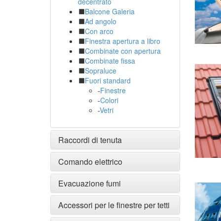
decentrato
Balcone Galeria
Ad angolo
Con arco
Finestra apertura a libro
Combinate con apertura
Combinate fissa
Sopraluce
Fuori standard
-
Finestre
-
Colori
-
Vetri
Raccordi di tenuta
Comando elettrico
Evacuazione fumi
Accessori per le finestre per tetti