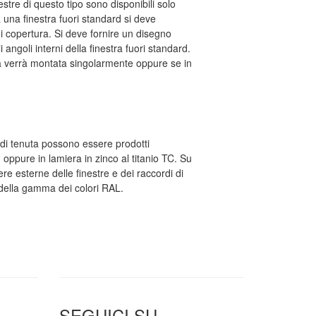
tre di questo tipo sono disponibili solo
 una finestra fuori standard si deve
di copertura. Si deve fornire un disegno
i angoli interni della finestra fuori standard.
tra verrà montata singolarmente oppure se in
i di tenuta possono essere prodotti
 oppure in lamiera in zinco al titanio TC. Su
re esterne delle finestre e dei raccordi di
o della gamma dei colori RAL.
SEGUICI SU