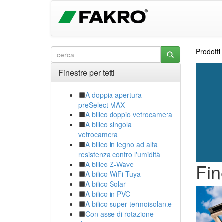
Prodotti
Finestre per tetti
A doppia apertura
preSelect MAX
A bilico doppio vetrocamera
A bilico singola
vetrocamera
A bilico in legno ad alta
resistenza contro l'umidità
A bilico Z-Wave
Fin
A bilico WiFi Tuya
A bilico Solar
A bilico in PVC
A bilico super-termoisolante
Con asse di rotazione